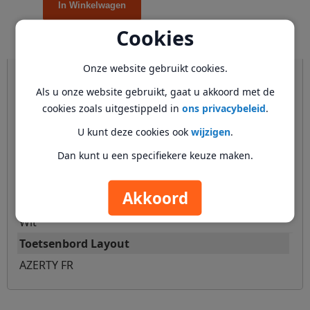
In Winkelwagen
Cookies
Onze website gebruikt cookies.
Meer informatie
Als u onze website gebruikt, gaat u akkoord met de
SKUs
cookies zoals uitgestippeld in
ons privacybeleid
.
U kunt deze cookies ook
wijzigen
.
stickers-azerty-fr-white
Dan kunt u een specifiekere keuze maken.
Merk
AXITECH
Akkoord
Kleur
Wit
Toetsenbord Layout
AZERTY FR