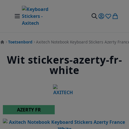
Ga naar de inhoud
Nav Aan/Uit Schakelen
Mijn account
Verlanglijst
Winkel
Zoek
Toetsenbord
Axitech Notebook Keyboard Stickers Azerty Franc
Wit stickers-azerty-fr-
white
AZERTY FR