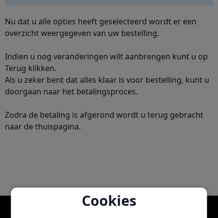
Nu dat u alle opties heeft geselecteerd wordt er een
overzicht weergegeven van uw bestelling.
Indien u nog veranderingen wilt aanbrengen kunt u op
Terug klikken.
Als u zeker bent dat alles klaar is voor bestelling, kunt u
doorgaan naar het betalingsproces.
Zodra de betaling is afgerond wordt u terug gebracht
naar de thuispagina.
Cookies