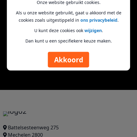
Onze website gebruikt cookies.
Abonneer u op onze nieuwsbrief
Als u onze website gebruikt, gaat u akkoord met de
cookies zoals uitgestippeld in
ons privacybeleid
.
Inschrijven
U kunt deze cookies ook
wijzigen
.
Dan kunt u een specifiekere keuze maken.
Axitech Nieuwsbrief
Akkoord
Krijg als eerste informatie over promoties en
mooie acties!
Battelsesteenweg 275
Mechelen 2800