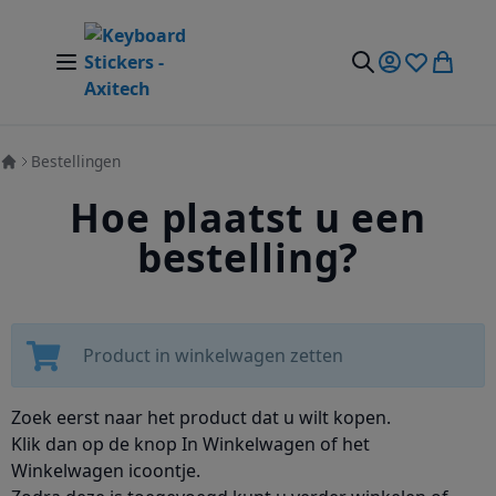
Ga naar de inhoud
Nav Aan/Uit Schakelen
Mijn account
Verlanglijst
Winkel
Zoek
Bestellingen
Hoe plaatst u een
bestelling?
Product in winkelwagen zetten
Zoek eerst naar het product dat u wilt kopen.
Klik dan op de knop In Winkelwagen of het
Winkelwagen icoontje.