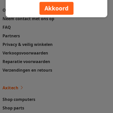
Akkoord
Over ons
Neem contact met ons op
FAQ
Partners
Privacy & veilig winkelen
Verkoopsvoorwaarden
Reparatie voorwaarden
Verzendingen en retours
Axitech
Shop computers
Shop parts