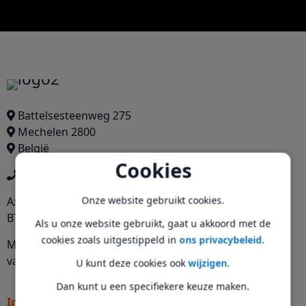
Battelsesteenweg 275
Mechelen 2800
België
Cookies
+3215274474
Onze website gebruikt cookies.
Axitech BV
BTW: 1017503472
Als u onze website gebruikt, gaat u akkoord met de
cookies zoals uitgestippeld in
ons privacybeleid
.
Maandag tot zaterdag
van 10:00 tot 18:00
U kunt deze cookies ook
wijzigen
.
Dan kunt u een specifiekere keuze maken.
Informatie