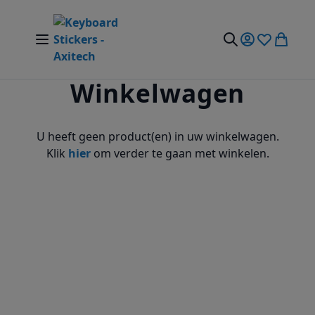
Ga naar de inhoud
Nav Aan/Uit Schakelen
Mijn account
Verlanglijst
Winkel
Zoek
Winkelwagen
U heeft geen product(en) in uw winkelwagen.
Klik
hier
om verder te gaan met winkelen.