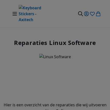
Ga naar de inhoud
Nav Aan/Uit Schakelen
Mijn account
Verlanglijst
Winkel
Zoek
Reparaties Linux Software
Hier is een overzicht van de reparaties die wij uitvoeren