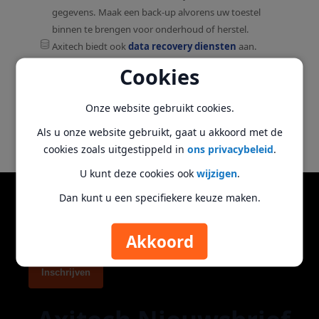
gegevens. Maak een back-up alvorens uw toestel
binnen te brengen voor onderhoud of herstel.
Axitech biedt ook
data recovery diensten
aan.
Cookies
Onze website gebruikt cookies.
Als u onze website gebruikt, gaat u akkoord met de
cookies zoals uitgestippeld in
ons privacybeleid
.
U kunt deze cookies ook
wijzigen
.
Dan kunt u een specifiekere keuze maken.
Abonneer u op onze nieuwsbrief
Akkoord
Inschrijven