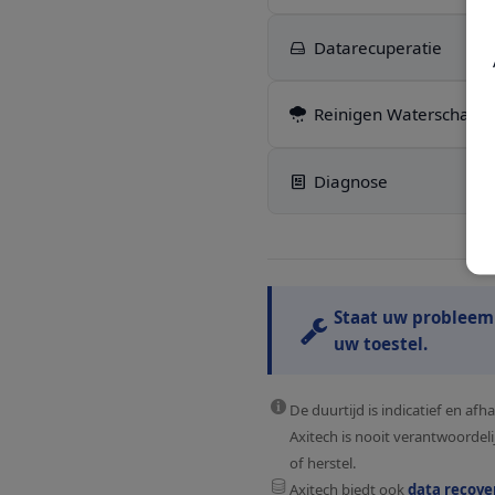
Datarecuperatie
Reinigen Waterschade
Diagnose
Staat uw probleem n
uw toestel.
De duurtijd is indicatief en a
Axitech is nooit verantwoordel
of herstel.
Axitech biedt ook
data recove