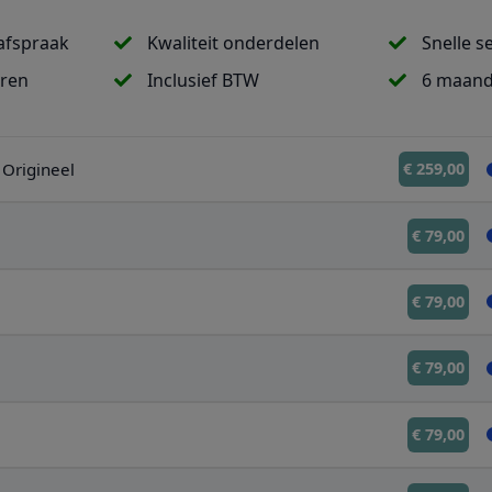
afspraak
Kwaliteit onderdelen
Snelle s
uren
Inclusief BTW
6 maand
 Origineel
€ 259,00
€ 79,00
€ 79,00
€ 79,00
€ 79,00