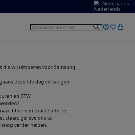
Taal
Nederlands
Zoek
Zoek
Mijn account
Verlanglijst
Winkel
es die wij uitvoeren voor Samsung
gaans dezelfde dag vervangen
erkuren en BTW.
t worden?
nazicht en een exacte offerte.
t staan, gelieve ons te
alsnog verder helpen.