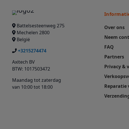
Informati
Battelsesteenweg 275
Over ons
Mechelen 2800
Neem cont
België
FAQ
+3215274474
Partners
Axitech BV
Privacy & 
BTW: 1017503472
Verkoopsv
Maandag tot zaterdag
Reparatie
van 10:00 tot 18:00
Verzending