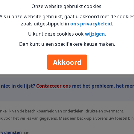
Onze website gebruikt cookies.
Op aanvraag
Als u onze website gebruikt, gaat u akkoord met de cookie
zoals uitgestippeld in
ons privacybeleid
.
€ 40,00*
U kunt deze cookies ook
wijzigen
.
Dan kunt u een specifiekere keuze maken.
€ 40,00
Akkoord
iet in de lijst?
Contacteer ons
met het probleem, het me
fhankelijk van de beschikbaarheid van onderdelen, drukte en overmacht.
ijk voor het verlies van gegevens. Maak een back-up alvorens uw toestel 
ry diensten
aan.