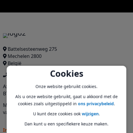
Battelsesteenweg 275
Mechelen 2800
België
Cookies
+3215274474
Axitech BV
Onze website gebruikt cookies.
BTW: 1017503472
Als u onze website gebruikt, gaat u akkoord met de
cookies zoals uitgestippeld in
ons privacybeleid
.
Maandag tot zaterdag
van 10:00 tot 18:00
U kunt deze cookies ook
wijzigen
.
Dan kunt u een specifiekere keuze maken.
Informatie