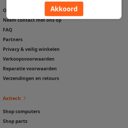
Akkoord
Over ons
Neem contact met ons op
FAQ
Partners
Privacy & veilig winkelen
Verkoopsvoorwaarden
Reparatie voorwaarden
Verzendingen en retours
Axitech
Shop computers
Shop parts