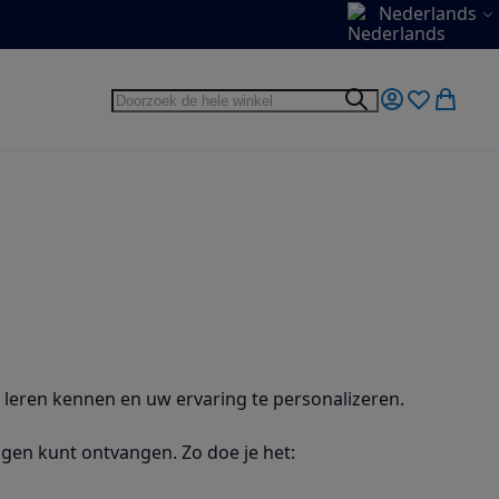
Taal
Nederlands
Zoek
Zoek
Mijn account
Verlanglijst
Winkel
e leren kennen en uw ervaring te personalizeren.
gen kunt ontvangen. Zo doe je het: