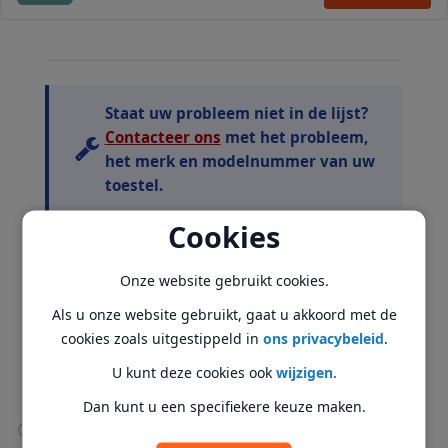
Staat uw probleem niet in de lijst?
Contacteer ons
met het probleem,
het merk en modelnummer van uw
toestel.
Cookies
De duurtijd is indicatief en afhankelijk van de
beschikbaarheid van onderdelen, drukte en overmacht.
Onze website gebruikt cookies.
Axitech is nooit verantwoordelijk voor het verlies van
Als u onze website gebruikt, gaat u akkoord met de
gegevens. Maak een back-up alvorens uw toestel binnen
cookies zoals uitgestippeld in
ons privacybeleid
.
te brengen voor onderhoud of herstel.
Axitech biedt ook
data recovery diensten
aan.
U kunt deze cookies ook
wijzigen
.
Dan kunt u een specifiekere keuze maken.