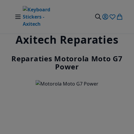
Ga naar de inhoud
Nav Aan/Uit Schakelen
Mijn account
Verlanglijst
Winkel
Zoek
Axitech Reparaties
Reparaties Motorola Moto G7
Power