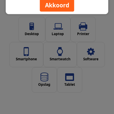
Akkoord
Desktop
Laptop
Printer
Smartphone
Smartwatch
Software
Opslag
Tablet