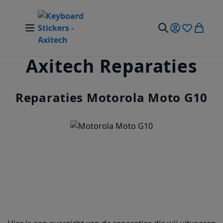
Ga naar de inhoud
Nav Aan/Uit Schakelen
Mijn account
Verlanglijst
Winkel
Zoek
Axitech Reparaties
Reparaties Motorola Moto G10