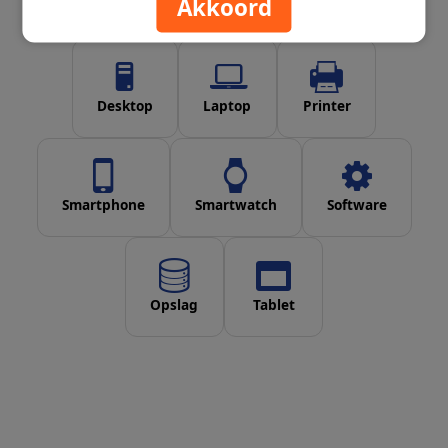
Akkoord
Desktop
Laptop
Printer
Smartphone
Smartwatch
Software
Opslag
Tablet