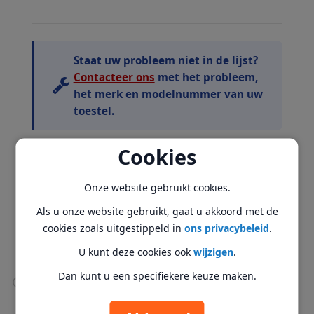
Staat uw probleem niet in de lijst?
Contacteer ons
met het probleem,
het merk en modelnummer van uw
toestel.
Cookies
De duurtijd is indicatief en afhankelijk van de
beschikbaarheid van onderdelen, drukte en overmacht.
Axitech is nooit verantwoordelijk voor het verlies van
Onze website gebruikt cookies.
gegevens. Maak een back-up alvorens uw toestel binnen
Als u onze website gebruikt, gaat u akkoord met de
te brengen voor onderhoud of herstel.
cookies zoals uitgestippeld in
ons privacybeleid
.
Axitech biedt ook
data recovery diensten
aan.
U kunt deze cookies ook
wijzigen
.
Dan kunt u een specifiekere keuze maken.