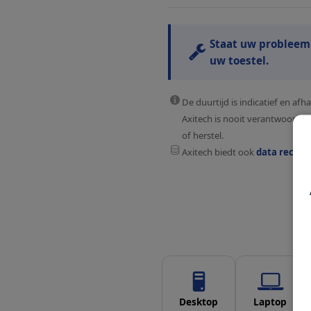
Staat uw probleem n
uw toestel.
De duurtijd is indicatief en a
Axitech is nooit verantwoordel
of herstel.
Axitech biedt ook
data recove
Desktop
Laptop