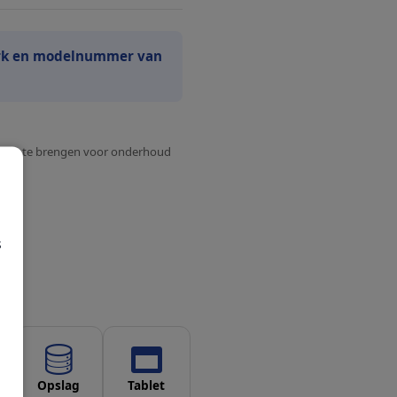
rk en modelnummer van
binnen te brengen voor onderhoud
s
Opslag
Tablet