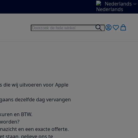
Taal
Nederlands
Zoek
Zoek
Mijn account
Verlanglijst
Winkel
s die wij uitvoeren voor Apple
gaans dezelfde dag vervangen
erkuren en BTW.
t worden?
nazicht en een exacte offerte.
t staan, gelieve ons te