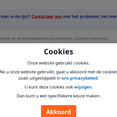
iet in de lijst?
Contacteer ons
met het probleem, het me
fhankelijk van de beschikbaarheid van onderdelen, drukte en overmacht.
ijk voor het verlies van gegevens. Maak een back-up alvorens uw toestel 
Cookies
ry diensten
aan.
Onze website gebruikt cookies.
Als u onze website gebruikt, gaat u akkoord met de cookie
zoals uitgestippeld in
ons privacybeleid
.
U kunt deze cookies ook
wijzigen
.
Dan kunt u een specifiekere keuze maken.
Akkoord
Printer
Smartphone
Smartwatch
Software